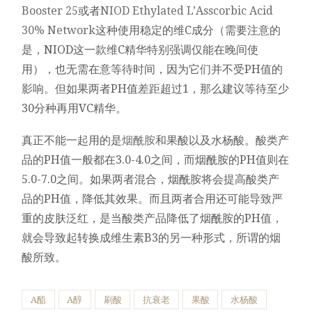
Booster 25
或者
NIOD Ethylated L’Asscorbic Acid
30% Network
这种使用稳定的维C成分（需要注意的
是，NIOD这一款维C精华特别强调仅能在晚间使
用），也无需在意等待时间，因为它们并不受PH值的
影响。但如果两者PH值差距超过1，那么建议等待至少
30分种再用VC精华。
真正不能一起用的是
烟酰胺
和果酸以及水杨酸。酸类产
品的PH值一般都在3.0-4.0之间，而烟酰胺的PH值则在
5.0-7.0之间。如果两者混合，烟酰胺将会提高酸类产
品的PH值，降低其效果。而且两者合用还可能导致严
重的皮肤泛红，是当酸类产品降低了烟酰胺的PH值，
就会导致起转换成维生素B3的另一种形式，所谓的烟
酸所致。
A酯
A醇
刷酸
抗衰老
果酸
水杨酸