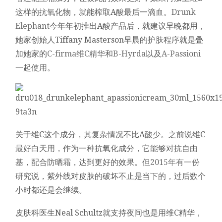
这样的抗氧化物，就能榨取A酸最后一滴血。
Drunk
Elephant
今年年初推出A酸产品后，就建议早晚都用，
她家创始人Tiffany Masterson早晨的护肤程序就是叠
加她家的
C-firma维C精华
和
B-Hyrda
以及
A-Passioni
一起使用。
关于维C这个成分，其复杂情况不比A酸少。之前说维C
最好白天用，作为一种抗氧化成分，它能够对抗自由
基，配合防晒霜，达到更好的效果。但
2015年有一份
研究
说，紫外线对皮肤的破坏不止是当下的，过后数个
小时都还是会继续。
皮肤科医生Neal Schultz就支持夜间也是用维C精华，