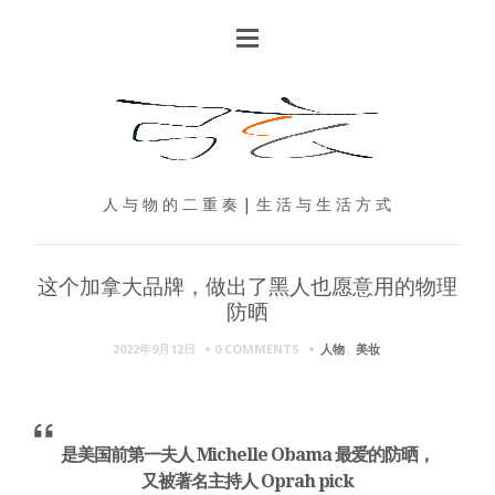
人 与 物 的 二 重 奏 | 生 活 与 生 活 方 式
这个加拿大品牌，做出了黑人也愿意用的物理
防晒
2022年9月12日
0 COMMENTS
人物
,
美妆
是美国前第一夫人 Michelle Obama 最爱的防晒，
又被著名主持人 Oprah pick